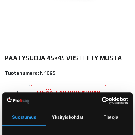
PÄÄTYSUOJA 45×45 VIISTETTY MUSTA
Tuotenumero:
N1695
Päätysuoja 45x45 Viistetty Musta määrä
LISÄÄ TARJOUSKORIIN
Tuotetunnus (SKU):
N1695
Osasto:
Päätysuojat
Avainsana
Suostumus
Yksityiskohdat
Tietoja
tuotteelle
N1695
TUOTETIEDOSTOT