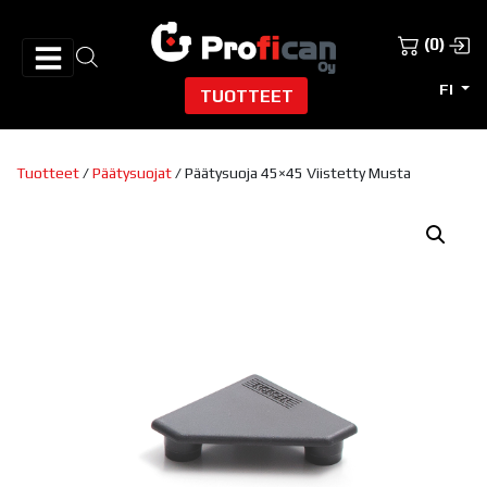
(0)
FI
TUOTTEET
Tuotteet
/
Päätysuojat
/ Päätysuoja 45×45 Viistetty Musta