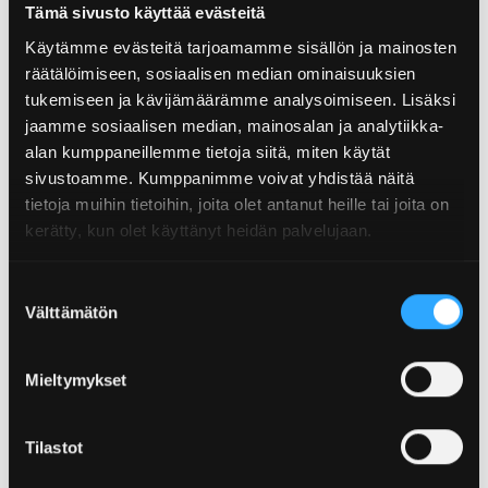
Tämä sivusto käyttää evästeitä
LATAA TEKNISET TIEDOT ↷
Käytämme evästeitä tarjoamamme sisällön ja mainosten
räätälöimiseen, sosiaalisen median ominaisuuksien
STEP-TIEDOSTO ↷
tukemiseen ja kävijämäärämme analysoimiseen. Lisäksi
jaamme sosiaalisen median, mainosalan ja analytiikka-
SLDPRT-TIEDOSTO ↷
alan kumppaneillemme tietoja siitä, miten käytät
sivustoamme. Kumppanimme voivat yhdistää näitä
tietoja muihin tietoihin, joita olet antanut heille tai joita on
kerätty, kun olet käyttänyt heidän palvelujaan.
Suostumuksen
Kuvaus
Välttämätön
valinta
Viistetty päätysuoja
Mieltymykset
Mitat: 45x45x2,5 mm
Materiaali: ABS-muovi
Tilastot
Väri: musta