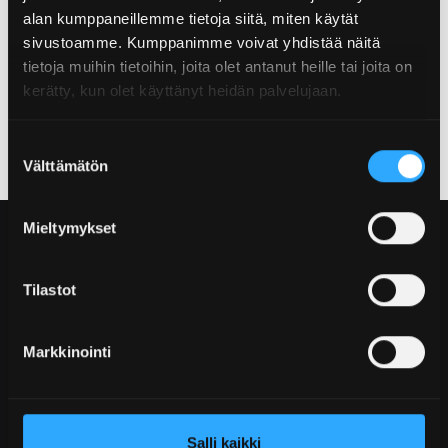
alan kumppaneillemme tietoja siitä, miten käytät
sivustoamme. Kumppanimme voivat yhdistää näitä
U-PROFIILI 45×45 (N0867)
tietoja muihin tietoihin, joita olet antanut heille tai joita on
SELECT OPTIONS
kerätty, kun olet käyttänyt heidän palvelujaan.
Suostumuksen
Välttämätön
valinta
Mieltymykset
Tilastot
Marjakankaantie 10
85100 KALAJOKI
Markkinointi
p. +358 2 533 1900
info@profican.fi
LinkedIn
Salli kaikki