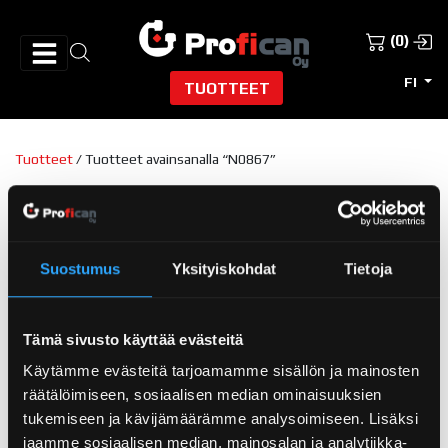
(0)
FI
TUOTTEET
Tuotteet
/ Tuotteet avainsanalla “N0867”
N0867
Näytetään ainoa tulos
Suostumus
Yksityiskohdat
Tietoja
Tämä sivusto käyttää evästeitä
Käytämme evästeitä tarjoamamme sisällön ja mainosten
räätälöimiseen, sosiaalisen median ominaisuuksien
tukemiseen ja kävijämäärämme analysoimiseen. Lisäksi
jaamme sosiaalisen median, mainosalan ja analytiikka-