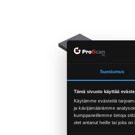
Suostumus
Tämä sivusto käyttää eväste
Käytämme evästeitä tarjoama
ja kävijämäärämme analysoim
kumppaneillemme tietoja siitä
olet antanut heille tai joita o