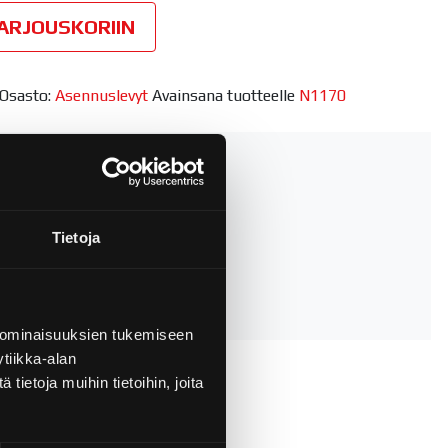
teräs määrä
TARJOUSKORIIN
Osasto:
Asennuslevyt
Avainsana tuotteelle
N1170
DOT ↷
Tietoja
 ominaisuuksien tukemiseen
tiikka-alan
ietoja muihin tietoihin, joita