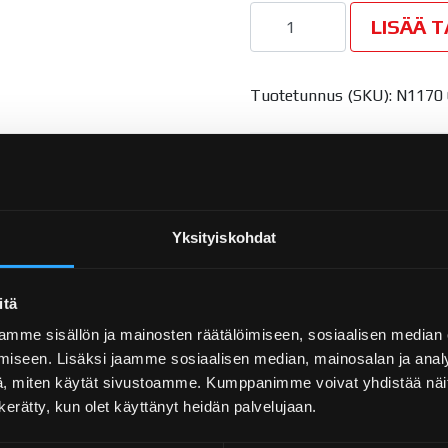
Asennuslevy 45x135x4 
LISÄÄ 
Tuotetunnus (SKU):
N1170
TUOTETIEDOSTOT
LATAA TEKNISET TIE
Yksityiskohdat
STEP-TIEDOSTO ↷
itä
SLDPRT-TIEDOSTO ↷
mme sisällön ja mainosten räätälöimiseen, sosiaalisen median
iseen. Lisäksi jaamme sosiaalisen median, mainosalan ja analy
, miten käytät sivustoamme. Kumppanimme voivat yhdistää näitä t
n kerätty, kun olet käyttänyt heidän palvelujaan.