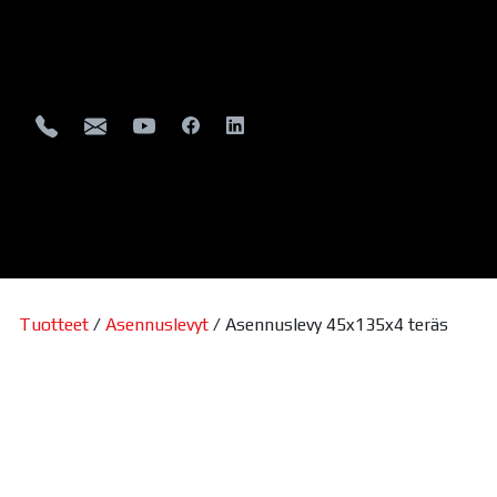
Tuotteet
/
Asennuslevyt
/ Asennuslevy 45x135x4 teräs