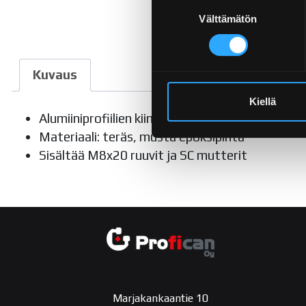
Suostumuksen
Välttämätön
valinta
Kuvaus
Kiellä
Alumiiniprofiilien kiinnityksiin
Materiaali: teräs, musta epoksipinta
Sisältää M8x20 ruuvit ja SC mutterit
Marjakankaantie 10