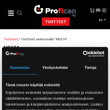
(0)
FI
TUOTTEET
Tuotteet
/ Tuotteet avainsanalla “N0274”
N0274
Näytetään ainoa tulos
Suostumus
Yksityiskohdat
Tietoja
Tämä sivusto käyttää evästeitä
Käytämme evästeitä tarjoamamme sisällön ja mainosten
räätälöimiseen, sosiaalisen median ominaisuuksien
tukemiseen ja kävijämäärämme analysoimiseen. Lisäksi