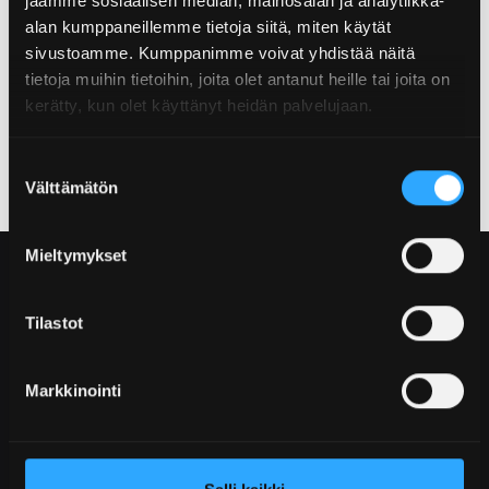
jaamme sosiaalisen median, mainosalan ja analytiikka-
alan kumppaneillemme tietoja siitä, miten käytät
PROFIILI 45×45 2/4 SULJETTU
sivustoamme. Kumppanimme voivat yhdistää näitä
VASTAKKAISET. KEVYT (N0274)
tietoja muihin tietoihin, joita olet antanut heille tai joita on
SELECT OPTIONS
kerätty, kun olet käyttänyt heidän palvelujaan.
Suostumuksen
Välttämätön
valinta
Mieltymykset
Tilastot
Marjakankaantie 10
Markkinointi
85100 KALAJOKI
p. +358 2 533 1900
info@profican.fi
LinkedIn